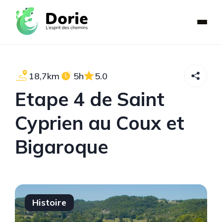
18,7km
5h
5.0
Etape 4 de Saint
Cyprien au Coux et
Bigaroque
Histoire