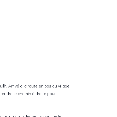
ilh. Arrivé à la route en bas du village,
prendre le chemin à droite pour
droite, puis rapidement à gauche le