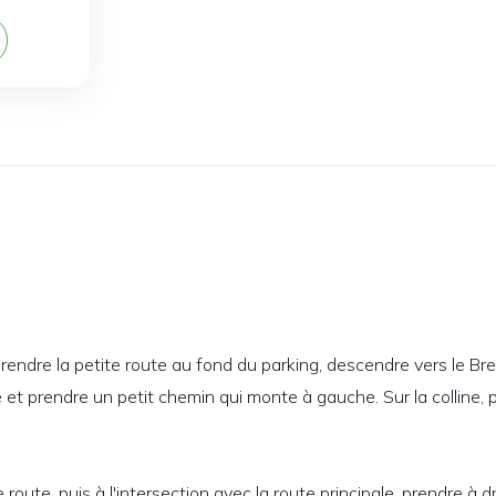
prendre la petite route au fond du parking, descendre vers le Breu
e et prendre un petit chemin qui monte à gauche. Sur la colline, 
route, puis à l'intersection avec la route principale, prendre à 