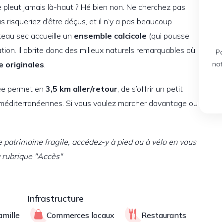
ne pleut jamais là-haut ? Hé bien non. Ne cherchez pas
us risqueriez d’être déçus, et il n’y a pas beaucoup
oteau sec accueille un
ensemble calcicole
(qui pousse
ation. Il abrite donc des milieux naturels remarquables où
P
e originales
.
no
née permet en
3,5 km aller/retour
, de s’offrir un petit
méditerranéennes. Si vous voulez marcher davantage ou
e patrimoine fragile, accédez-y à pied ou à vélo en vous
la rubrique "Accès"
Infrastructure
amille
Commerces locaux
Restaurants