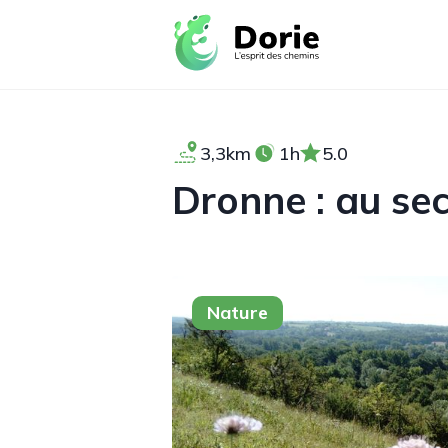
3,3km
1h
5.0
Dronne : au sec
Nature