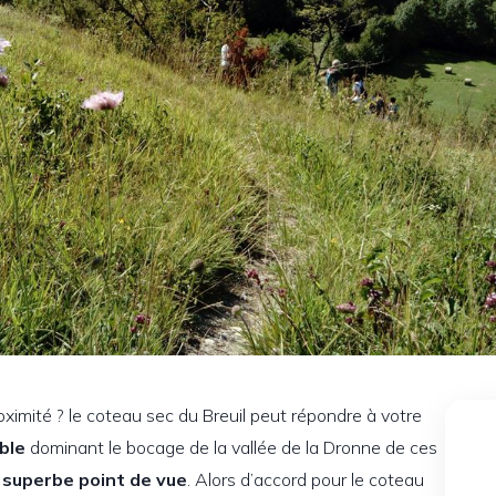
oximité ? le coteau sec du Breuil peut répondre à votre
ble
dominant le bocage de la vallée de la Dronne de ces
n
superbe point de vue
. Alors d’accord pour le coteau