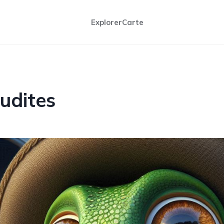
Explorer
Carte
udites