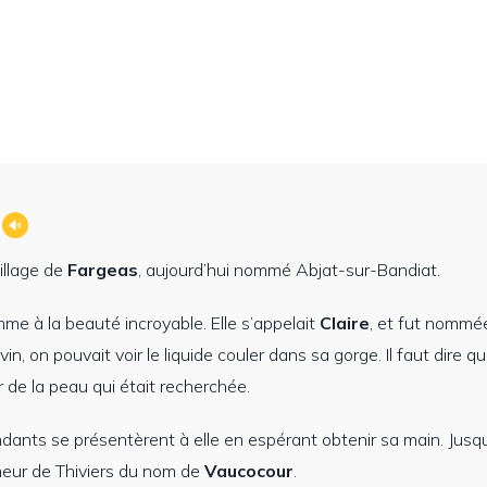
illage de
Fargeas
, aujourd’hui nommé Abjat-sur-Bandiat.
mme à la beauté incroyable. Elle s’appelait
Claire
, et fut nommée
vin, on pouvait voir le liquide couler dans sa gorge. Il faut dire q
r de la peau qui était recherchée.
nts se présentèrent à elle en espérant obtenir sa main. Jusq
gneur de Thiviers du nom de
Vaucocour
.