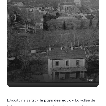
Issac
L’Aquitaine serait
« le pays des eaux »
. La vallée de