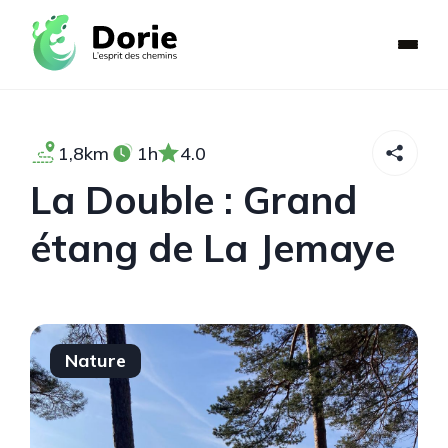
1,8km
1h
4.0
La Double : Grand
étang de La Jemaye
Nature