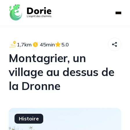
1,7km
45min
5.0
Montagrier, un
village au dessus de
la Dronne
Histoire