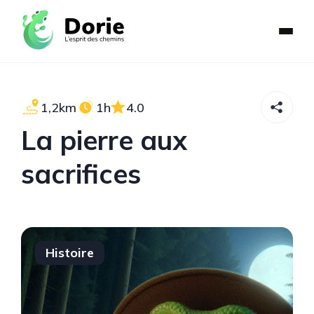
1,2km
1h
4.0
La pierre aux
sacrifices
Histoire